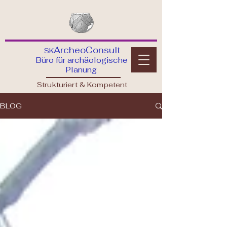
A
rcheoConsult
S
K
Büro für archäologische
Planung
Strukturiert & Kompetent
BLOG